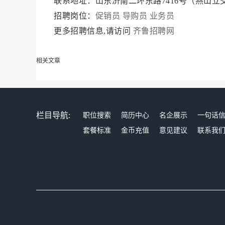
联系地址：山东济南二环东路7416号（燕山立
招聘岗位：
促销员
导购员
业务员
更多招聘信息,请访问
齐鲁招聘网
相关文章
栏目导航:
职位搜索
简历中心
名企展示
一句话
套餐标准
金币充值
意见建议
联系我