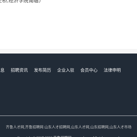
交桥,经济学院南临）
信息
招聘资讯
发布简历
企业入驻
会员中心
法律申明
们
齐鲁人才网,齐鲁招聘网 山东人才招聘网,山东人才网,山东招聘网,山东人才市场